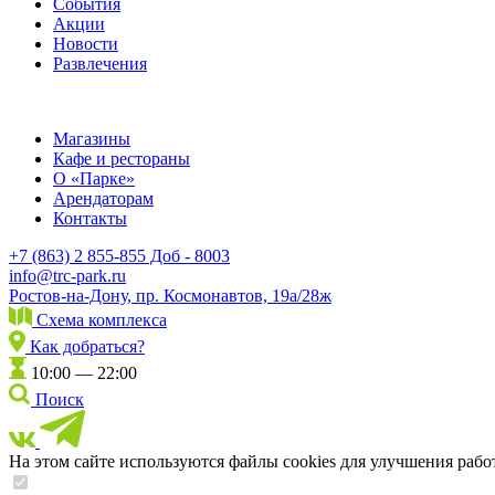
События
Акции
Новости
Развлечения
Магазины
Кафе и рестораны
О «Парке»
Арендаторам
Контакты
+7 (863) 2 855-855 Доб - 8003
info@trc-park.ru
Ростов-на-Дону, пр. Космонавтов, 19а/28ж
Схема комплекса
Как добраться?
10:00 — 22:00
Поиск
На этом сайте используются файлы cookies для улучшения рабо