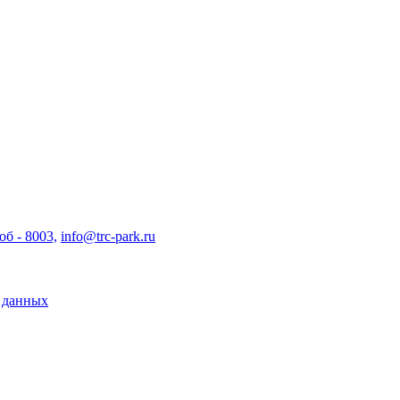
об - 8003,
info@trc-park.ru
х данных