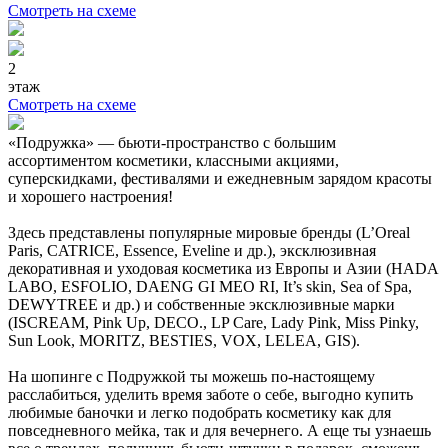
Смотреть на схеме
2
этаж
Смотреть на схеме
«Подружка» — бьюти-пространство с большим
ассортиментом косметики, классными акциями,
суперскидками, фестивалями и ежедневным зарядом красоты
и хорошего настроения!
Здесь представлены популярные мировые бренды (L’Oreal
Paris, CATRICE, Essence, Eveline и др.), эксклюзивная
декоративная и уходовая косметика из Европы и Азии (HADA
LABO, ESFOLIO, DAENG GI MEO RI, It’s skin, Sea of Spa,
DEWYTREE и др.) и собственные эксклюзивные марки
(ISCREAM, Pink Up, DECO., LP Care, Lady Pink, Miss Pinky,
Sun Look, MORITZ, BESTIES, VOX, LELEA, GIS).
На шопинге с Подружкой ты можешь по-настоящему
расслабиться, уделить время заботе о себе, выгодно купить
любимые баночки и легко подобрать косметику как для
повседневного мейка, так и для вечернего. А еще ты узнаешь