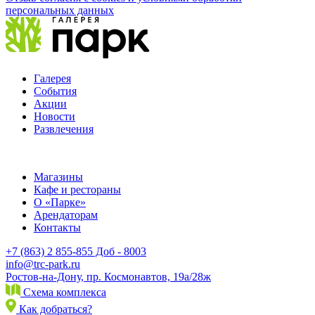
персональных данных
Галерея
События
Акции
Новости
Развлечения
Магазины
Кафе и рестораны
О «Парке»
Арендаторам
Контакты
+7 (863) 2 855-855 Доб - 8003
info@trc-park.ru
Ростов-на-Дону, пр. Космонавтов, 19а/28ж
Схема комплекса
Как добраться?